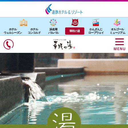
ホテル
ホテル
浜名湖
かんざんじ
オルゴール
華咲の湯
ウェルシーズン
コンコルド
パルパル
ロープウェイ
ミュージアム