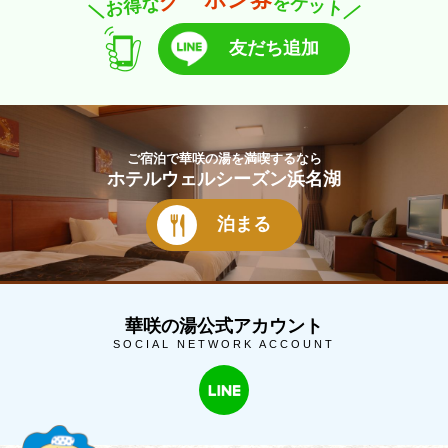
ク
を
な
ゲ
得
ッ
お
ト
＼
／
友だち追加
ご宿泊で華咲の湯を満喫するなら
ホテルウェルシーズン浜名湖
泊まる
華咲の湯公式アカウント
SOCIAL NETWORK ACCOUNT