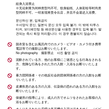
紋身入浴禁止
※无论刺青为何种类型均不可。纹身贴纸、人体彩绘等时尚类
型同样不可。一经发现将责令出店，并且不会退还入浴费。
문신하신 분, 입욕금지
※서양식 문신, 일본식 문신 모두 입욕 불가. 이 밖에 타투스
티커, 보디페인팅 등 패션문신을 사용한 경우도 입욕 불가. 발
견되는 즉시 퇴장 처리합니다. 이 경우 환불되지 않습니다.
脱衣室を含むお風呂内でのカメラ・ビデオ・カメラ付き携帯
電話等での撮影はお断りいたします。
No photography 撮影禁止 사진 촬영 금지
泥酔されている方、他のお客様にご迷惑となる行為をされる
方、危険な行為をされた方の入館・入浴をお断りいたしま
す。
暴力団関係者・その他反社会的団体関係者の方の入館をお断
りいたします。
皮膚疾患のある方の入浴、伝染病の恐れのある方の入館をお
断りいたします。
保健所の指導により、成人の方でオムツをされたお客様の入
浴をお断りいたします。
オムツをされたお子様は各浴槽の入浴はできません。（ベビ