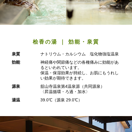
桧香の湯 ｜ 効能・泉質
泉質
ナトリウム・カルシウム 塩化物強塩温泉
効能
神経痛や関節痛などの各種痛みに効能があ
るといわれています。
保温・保湿効果が持続し、お肌にもうれし
い効果が期待できます。
源泉
舘山寺温泉第4温泉源（共同源泉）
〈昇温循環・ろ過・加水〉
湯温
39.0℃（源泉 29.0℃）