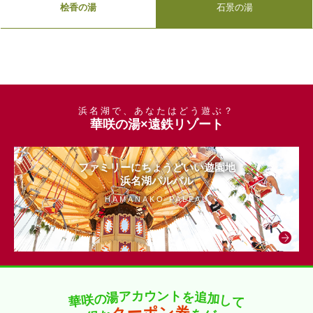
桧香の湯
石景の湯
浜名湖で、あなたはどう遊ぶ？
華咲の湯×遠鉄リゾート
ファミリーにちょうどいい遊園地
浜名湖パルパル
HAMANAKO PALPAL
カ
ト
ウ
ン
ア
を
湯
追
の
加
咲
し
華
て
ー
券
ン
ポ