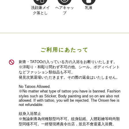
洗顔兼メイ
ヘアキャッ
乳液
ク落とし
プ
ご利用にあたって
刺青・TATOOの入っている方の入浴をお断りいたします。
※洋彫り・和彫り問わず不可の他、シール、ボディペイント
などファッション類似品も不可。
発見次第退場いただきます。その際の返金はいたしません。
No Tatoos Allowed.
※No matter what type of tattoo you have is banned. Fashion
styles such as Sticker, Body painting and so on are also not
allowed. If with tattoo, you will be rejected. The Onsen fee is
not refundable.
紋身入浴禁止
※無論刺青為何種類型均不可。紋身貼紙、人體彩繪等時尚類
型同樣不可。一經發現將責令出店，並且不會退還入浴費。