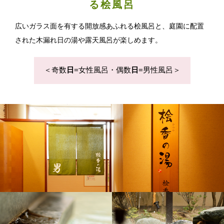
る桧風呂
広いガラス面を有する開放感あふれる桧風呂と、庭園に配置
された木漏れ日の湯や露天風呂が楽しめます。
＜奇数
日
=女性風呂・偶数
日
=男性風呂＞