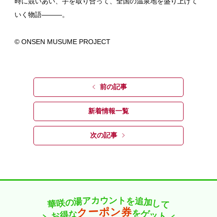
時に競いあい、手を取り合って、全国の温泉地を盛り上げて
いく物語―――。
© ONSEN MUSUME PROJECT
前の記事
新着情報一覧
次の記事
カ
ト
ウ
ン
ア
を
湯
追
の
加
咲
し
華
て
ー
券
ン
ポ
ク
を
な
ゲ
得
ッ
お
ト