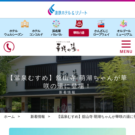
ホテル
ホテル
浜名湖
かんざんじ
オルゴール
華咲の湯
ウェルシーズン
コンコルド
パルパル
ロープウェイ
ミュージアム
【温泉むすめ】舘山寺 萌湖ちゃんが華
咲の湯に登場！
新着情報
ホーム
新着情報
【温泉むすめ】舘山寺 萌湖ちゃんが華咲の湯に