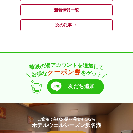
新着情報一覧
次の記事
カ
ト
ウ
ン
ア
を
湯
追
の
加
咲
し
華
て
ー
券
ン
ポ
ク
を
な
ゲ
得
ッ
お
ト
＼
／
友だち追加
ご宿泊で華咲の湯を満喫するなら
ホテルウェルシーズン浜名湖