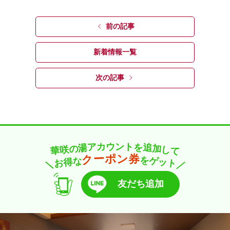
前の記事
新着情報一覧
次の記事
カ
ト
ウ
ン
ア
を
湯
追
の
加
咲
し
華
て
ー
券
ン
ポ
ク
を
な
ゲ
得
ッ
お
ト
＼
／
友だち追加