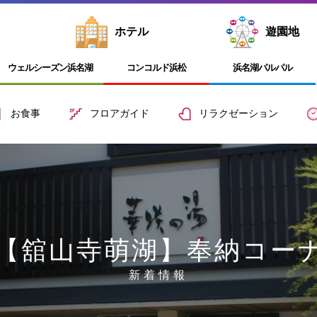
ホテル
遊園地
ウェルシーズン浜名湖
コンコルド浜松
浜名湖
パルパル
お食事
フロアガイド
リラクゼーション
【舘山寺萌湖】奉納コー
新着情報