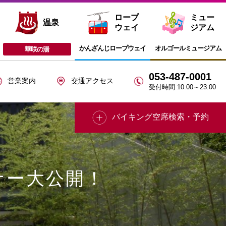
ロープ
ミュー
温泉
ウェイ
ジアム
かんざんじ
ロープウェイ
オルゴール
ミュージアム
華咲の湯
053-487-0001
営業案内
交通アクセス
受付時間 10:00～23:00
バイキング空席検索・予約
ナー大公開！