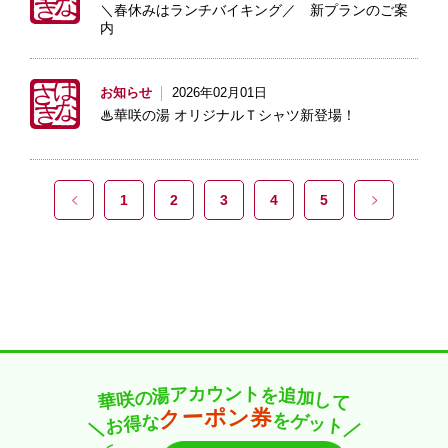
＼春休みはランチバイキング／ 新プランのご案
内
お知らせ
2026年02月01日
♨華咲の湯 オリジナルＴシャツ新登場！
1
2
3
4
5
カ
ト
ウ
ン
ア
を
湯
追
の
加
咲
し
華
て
ー
券
ン
ポ
ク
を
な
ゲ
得
ッ
お
ト
＼
／